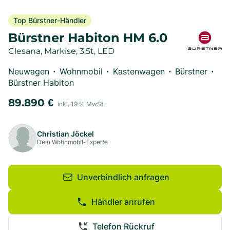
Top Bürstner-Händler
Bürstner Habiton HM 6.0
Clesana, Markise, 3,5t, LED
Neuwagen
Wohnmobil
Kastenwagen
Bürstner
•
•
•
•
Bürstner Habiton
89.890
€
inkl.
19
% MwSt.
Christian Jöckel
Dein Wohnmobil-Experte
Unverbindlich anfragen
Händler anrufen
Telefon Rückruf