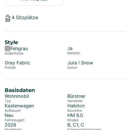
4
Sitzplätze
Style
Ja
Fehgrau
Metallic
Außenfarbe
Grey Fabric
Jura / Snow
Polster
Dekor
Basisdaten
Wohnmobil
Bürstner
Typ
Hersteller
Kastenwagen
Habiton
Aufbauart
Baureihe
Neu
HM 6.0
Fahrzeugart
Modell
2026
B, C1, C
Modelljahr
Führerscheinklassen