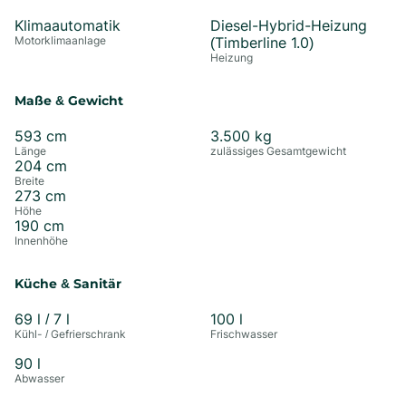
Klimaautomatik
Diesel-Hybrid-Heizung
Motorklimaanlage
(Timberline 1.0)
Heizung
Maße & Gewicht
593
cm
3.500
kg
Länge
zulässiges Gesamtgewicht
204
cm
Breite
273
cm
Höhe
190
cm
Innenhöhe
Küche & Sanitär
69
l
/ 7 l
100
l
Kühl- / Gefrierschrank
Frischwasser
90
l
Abwasser