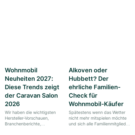
richtigen Fragen an den
Tipps.
Händler. Der Kompass zum
Kauf.
Wohnmobil
Alkoven oder
Neuheiten 2027:
Hubbett? Der
Diese Trends zeigt
ehrliche Familien-
der Caravan Salon
Check für
2026
Wohnmobil-Käufer
Wir haben die wichtigsten
Spätestens wenn das Wetter
Hersteller-Vorschauen,
nicht mehr mitspielen möchte
Branchenberichte,
und sich alle Familienmitglieder
Pressemitteilungen und ersten
ins Wohnmobil zurückziehen,