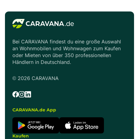
Hinweise ausgewertet und
zeigt sich, wie gut ein
zeigen dir, welche
Grundriss oder Aufbaukonzept
Entwicklungen sich schon
wirklich funktioniert. Während
heute abzeichnen – und
vorne noch gelesen oder
welche davon für
gespielt wird, müssen hinten
Kaufinteressenten wirklich
oder oben vielleicht schon
relevant sind.
Kinder schlafen – möglichst
Bei CARAVANA findest du eine große Auswahl
ohne viel Trara oder Gepäck-
Tetris.
an Wohnmobilen und Wohnwagen zum Kaufen
oder Mieten von über 350 professionellen
Händlern in Deutschland.
©
2026
CARAVANA
CARAVANA.de App
Kaufen