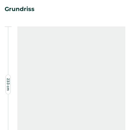
Grundriss
233
cm