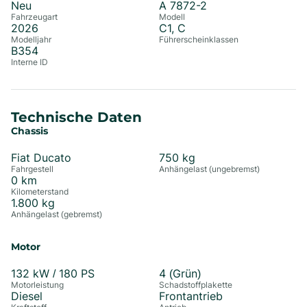
Neu
A 7872-2
Fahrzeugart
Modell
2026
C1, C
Modelljahr
Führerscheinklassen
B354
Interne ID
Technische Daten
Chassis
Fiat Ducato
750
kg
Fahrgestell
Anhängelast (ungebremst)
0
km
Kilometerstand
1.800
kg
Anhängelast (gebremst)
Motor
132
kW /
180
PS
4 (Grün)
Motorleistung
Schadstoffplakette
Diesel
Frontantrieb