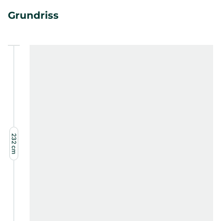
Grundriss
232
cm