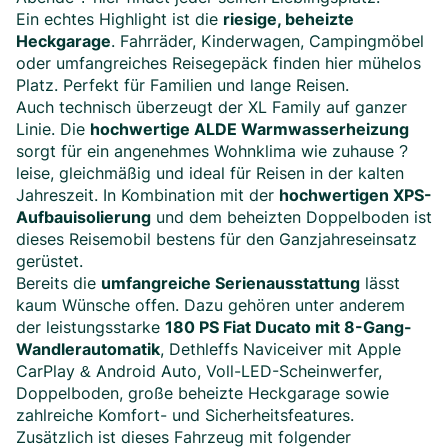
Ein echtes Highlight ist die
riesige, beheizte
Heckgarage
. Fahrräder, Kinderwagen, Campingmöbel
oder umfangreiches Reisegepäck finden hier mühelos
Platz. Perfekt für Familien und lange Reisen.
Auch technisch überzeugt der XL Family auf ganzer
Linie. Die
hochwertige ALDE Warmwasserheizung
sorgt für ein angenehmes Wohnklima wie zuhause ?
leise, gleichmäßig und ideal für Reisen in der kalten
Jahreszeit. In Kombination mit der
hochwertigen XPS-
Aufbauisolierung
und dem beheizten Doppelboden ist
dieses Reisemobil bestens für den Ganzjahreseinsatz
gerüstet.
Bereits die
umfangreiche Serienausstattung
lässt
kaum Wünsche offen. Dazu gehören unter anderem
der leistungsstarke
180 PS Fiat Ducato mit 8-Gang-
Wandlerautomatik
, Dethleffs Naviceiver mit Apple
CarPlay & Android Auto, Voll-LED-Scheinwerfer,
Doppelboden, große beheizte Heckgarage sowie
zahlreiche Komfort- und Sicherheitsfeatures.
Zusätzlich ist dieses Fahrzeug mit folgender