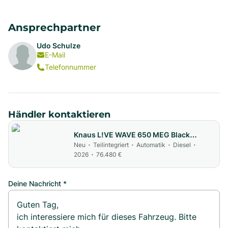
Ansprechpartner
Udo Schulze
E-Mail
Telefonnummer
Händler kontaktieren
Knaus L!VE WAVE 650 MEG Black
Selection
Neu
Teilintegriert
Automatik
Diesel
•
•
•
•
2026
76.480 €
•
Deine Nachricht *