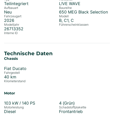
Teilintegriert
L!VE WAVE
Aufbauart
Baureihe
Neu
650 MEG Black Selection
Fahrzeugart
Modell
2026
B, C1, C
Modelljahr
Führerscheinklassen
26713352
Interne ID
Technische Daten
Chassis
Fiat Ducato
Fahrgestell
40
km
Kilometerstand
Motor
103
kW /
140
PS
4 (Grün)
Motorleistung
Schadstoffplakette
Diesel
Frontantrieb