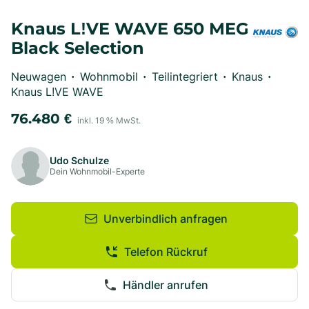
Knaus L!VE WAVE 650 MEG
Black Selection
Neuwagen
Wohnmobil
Teilintegriert
Knaus
•
•
•
•
Knaus L!VE WAVE
76.480
€
inkl.
19
% MwSt.
Udo Schulze
Dein Wohnmobil-Experte
Unverbindlich anfragen
Telefon Rückruf
Händler anrufen