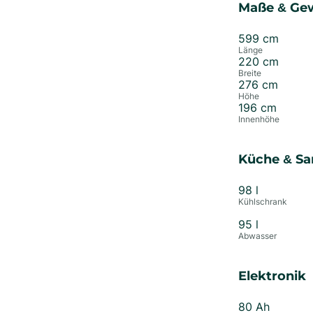
Maße & Ge
599
cm
Länge
220
cm
Breite
276
cm
Höhe
196
cm
Innenhöhe
Küche & Sa
98
l
Kühlschrank
95
l
Abwasser
Elektronik
80
Ah