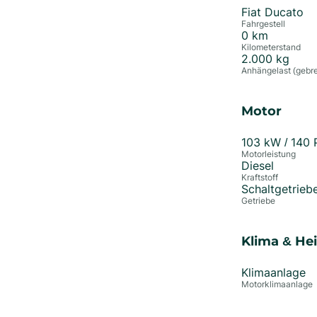
Fiat Ducato
Fahrgestell
0
km
Kilometerstand
2.000
kg
Anhängelast (gebr
Motor
103
kW /
140
Motorleistung
Diesel
Kraftstoff
Schaltgetrieb
Getriebe
Klima & He
Klimaanlage
Motorklimaanlage