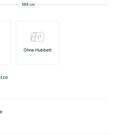
599
cm
Ohne Hubbett
ätze
e