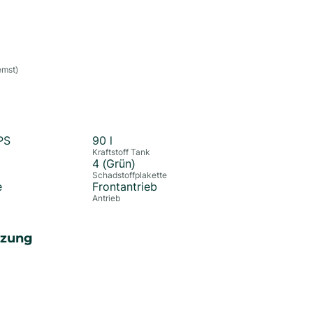
emst)
PS
90
l
Kraftstoff Tank
4 (Grün)
Schadstoffplakette
e
Frontantrieb
Antrieb
izung