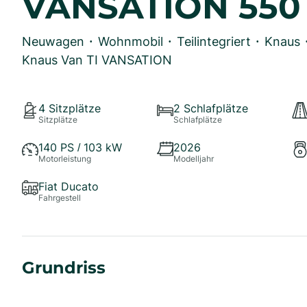
VANSATION 550
Neuwagen
Wohnmobil
Teilintegriert
Knaus
•
•
•
Knaus Van TI VANSATION
4
Sitzplätze
2
Schlafplätze
Sitzplätze
Schlafplätze
140
PS /
103
kW
2026
Motorleistung
Modelljahr
Fiat Ducato
Fahrgestell
Grundriss