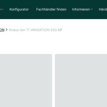
e
Konfigurator
Fachhändler finden
Informieren
Händ
ION
Knaus Van TI VANSATION 550 MF