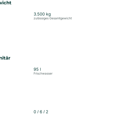
wicht
3.500
kg
zulässiges Gesamtgewicht
nitär
95
l
Frischwasser
0
/
6
/
2