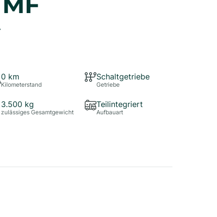
 MF
•
0
km
Schaltgetriebe
Kilometerstand
Getriebe
3.500
kg
Teilintegriert
zulässiges Gesamtgewicht
Aufbauart