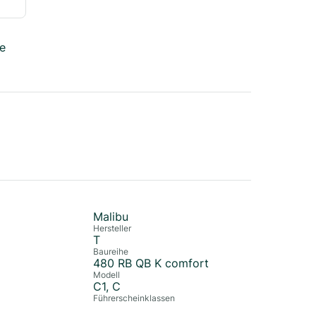
e
Malibu
Hersteller
T
Baureihe
480 RB QB K comfort
Modell
C1, C
Führerscheinklassen