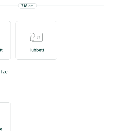
718
cm
tt
Hubbett
ätze
pe