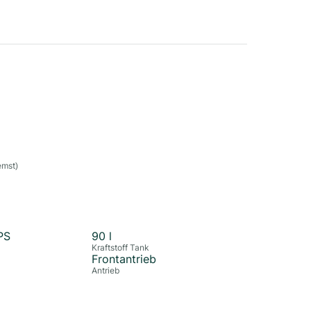
emst)
PS
90
l
Kraftstoff Tank
Frontantrieb
Antrieb