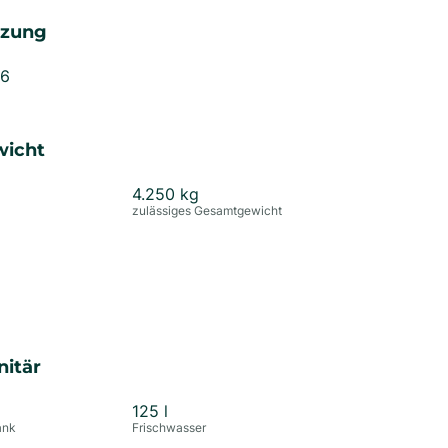
izung
 6
wicht
4.250
kg
zulässiges Gesamtgewicht
nitär
125
l
ank
Frischwasser