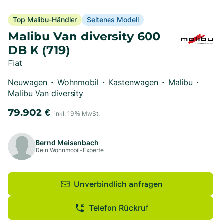
Top Malibu-Händler
Seltenes Modell
Malibu Van diversity 600
DB K (719)
Fiat
Neuwagen
Wohnmobil
Kastenwagen
Malibu
•
•
•
•
Malibu Van diversity
79.902
€
inkl.
19
% MwSt.
Bernd Meisenbach
Dein Wohnmobil-Experte
Unverbindlich anfragen
Telefon Rückruf