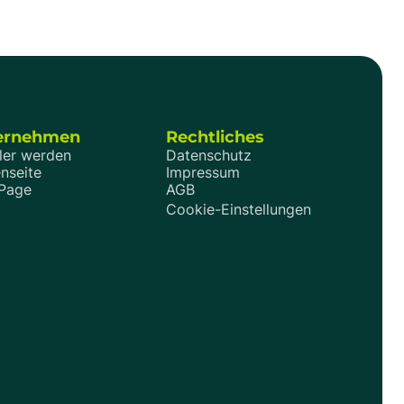
inweise
Familienmitglieder ins Wohnmobil
che
zurückziehen, zeigt sich, wie gut ein Grundriss
 abzeichnen –
oder Aufbaukonzept wirklich funktioniert.
ssenten
Während vorne noch gelesen oder gespielt
wird, müssen hinten oder oben vielleicht schon
Kinder schlafen – möglichst ohne viel Trara
oder Gepäck-Tetris.
ernehmen
Rechtliches
ler werden
Datenschutz
nseite
Impressum
 Page
AGB
Cookie-Einstellungen