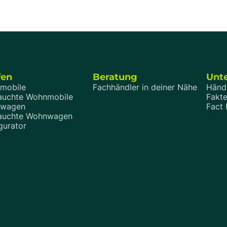
Pressemitteilungen und ersten H
ausgewertet und zeigen dir, wel
Entwicklungen sich schon heute
und welche davon für Kaufintere
wirklich relevant sind.
fen
Beratung
Unt
mobile
Fachhändler in deiner Nähe
Händ
auchte Wohnmobile
Fakte
wagen
Fact
auchte Wohnwagen
gurator