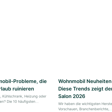
obil-Probleme, die
Wohnmobil Neuheiten
rlaub ruinieren
Diese Trends zeigt de
Salon 2026
 Kühlschrank, Heizung oder
ken? Die 10 häufigsten
Wir haben die wichtigsten Herstel
nen mit Schritt-für-Schritt-
Vorschauen, Branchenberichte,
unterwegs – inkl. Werkstatt-