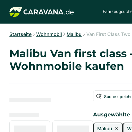
Fahrzeugsuch
Startseite
Wohnmobil
Malibu
Van First Class Tw
Malibu Van first class
Wohnmobile kaufen
Suche speich
Ausgewählte F
Malibu
Va