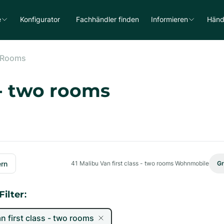
e
Konfigurator
Fachhändler finden
Informieren
Händ
o Rooms
 - two rooms
ern
41
Malibu Van first class - two rooms Wohnmobile
Gr
ilter:
n first class - two rooms