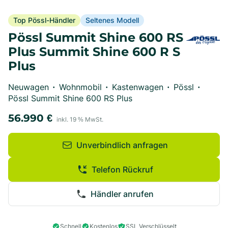
Top Pössl-Händler
Seltenes Modell
Pössl Summit Shine 600 RS
Plus Summit Shine 600 R S
Plus
Neuwagen
Wohnmobil
Kastenwagen
Pössl
•
•
•
•
Pössl Summit Shine 600 RS Plus
56.990
€
inkl.
19
% MwSt.
Unverbindlich anfragen
Telefon Rückruf
Händler anrufen
Schnell
Kostenlos
SSL Verschlüsselt