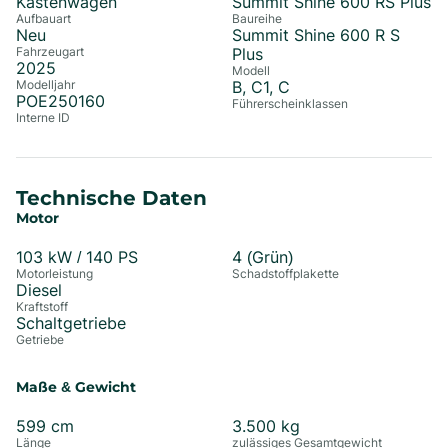
Kastenwagen
Summit Shine 600 RS Plus
Aufbauart
Baureihe
Neu
Summit Shine 600 R S
Fahrzeugart
Plus
2025
Modell
Modelljahr
B, C1, C
POE250160
Führerscheinklassen
Interne ID
Technische Daten
Motor
103
kW /
140
PS
4 (Grün)
Motorleistung
Schadstoffplakette
Diesel
Kraftstoff
Schaltgetriebe
Getriebe
Maße & Gewicht
599
cm
3.500
kg
Länge
zulässiges Gesamtgewicht