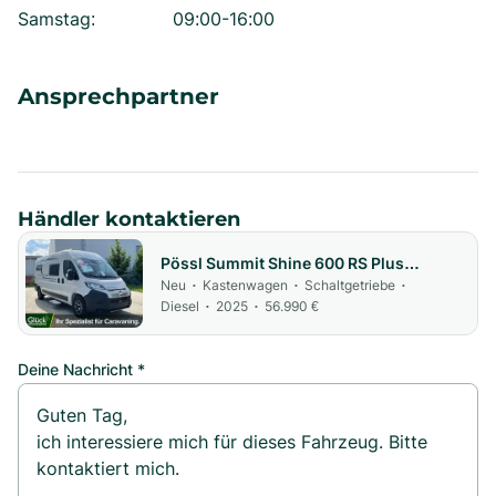
Samstag
:
09:00-16:00
Ansprechpartner
Händler kontaktieren
Pössl Summit Shine 600 RS Plus
Summit Shine 600 R S Plus
Neu
Kastenwagen
Schaltgetriebe
•
•
•
Diesel
2025
56.990 €
•
•
Deine Nachricht *