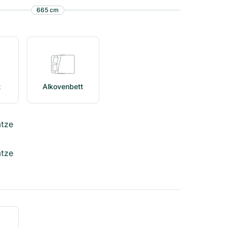
665
cm
t
Alkovenbett
ätze
ätze