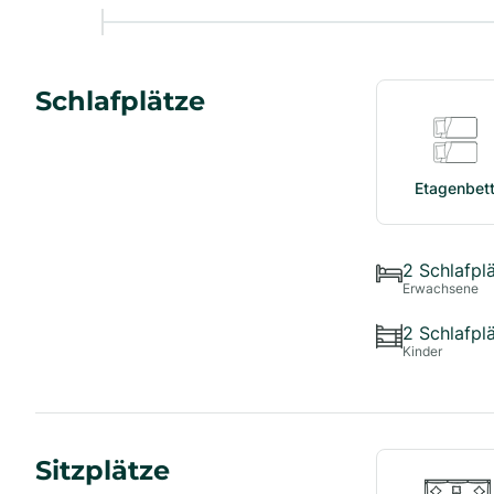
Schlafplätze
Etagenbet
2
Schlafpl
Erwachsene
2
Schlafpl
Kinder
Sitzplätze