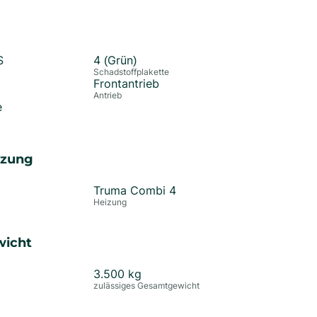
S
4 (Grün)
Schadstoffplakette
Frontantrieb
Antrieb
e
izung
Truma Combi 4
Heizung
wicht
3.500
kg
zulässiges Gesamtgewicht