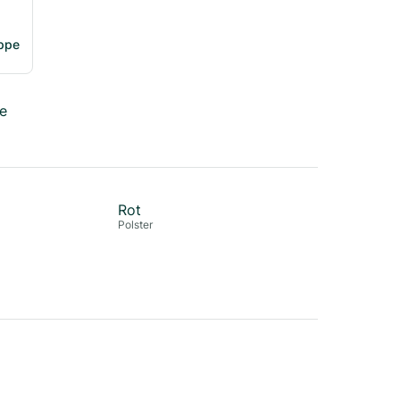
uppe
e
Rot
Polster