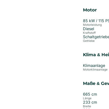
Motor
85
kW /
115
P
Motorleistung
Diesel
Kraftstoff
Schaltgetrieb
Getriebe
Klima & He
Klimaanlage
Motorklimaanlage
Maße & Ge
665
cm
Länge
233
cm
Breite