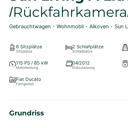
/Rückfahrkamera
Gebrauchtwagen
Wohnmobil
Alkoven
Sun L
•
•
•
6
Sitzplätze
2
Schlafplätze
Sitzplätze
Schlafplätze
115
PS /
85
kW
04/2012
Motorleistung
Erstzulassung
Fiat Ducato
Fahrgestell
Grundriss