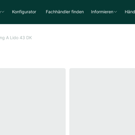
e
Konfigurator
Fachhändler finden
Informieren
Händ
ing A Lido 43 DK