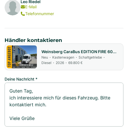
Leo Riedel
E-Mail
Telefonnummer
Händler kontaktieren
Weinsberg CaraBus EDITION FIRE 600
MQH
Neu
Kastenwagen
Schaltgetriebe
•
•
•
Diesel
2026
69.800 €
•
•
Deine Nachricht *