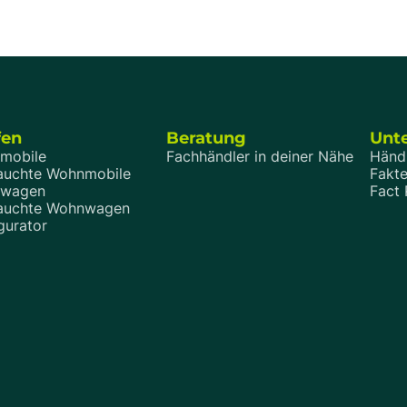
gen an den Händler. Der Kompass
Familienmitglieder ins Wohnmobil
zurückziehen, zeigt sich, wie gut
oder Aufbaukonzept wirklich funk
Während vorne noch gelesen ode
wird, müssen hinten oder oben vi
Kinder schlafen – möglichst ohne 
oder Gepäck-Tetris.
fen
Beratung
Unt
mobile
Fachhändler in deiner Nähe
Händ
auchte Wohnmobile
Fakte
wagen
Fact
auchte Wohnwagen
gurator