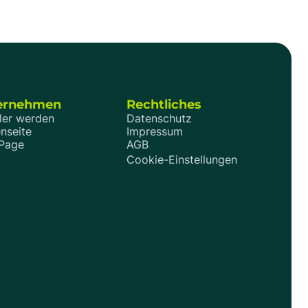
auch ohne teure Dachklimaanlage angenehm
 ein Grundriss
kühl.
tioniert.
r gespielt
elleicht schon
viel Trara
ernehmen
Rechtliches
ler werden
Datenschutz
nseite
Impressum
 Page
AGB
Cookie-Einstellungen