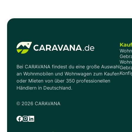
Pressemitteilungen und ersten Hinweise
richtigen Fra
ausgewertet und zeigen dir, welche
zum Kauf.
Entwicklungen sich schon heute abzeichnen –
und welche davon für Kaufinteressenten
wirklich relevant sind.
Kau
Wohn
Gebr
Wohn
Bei CARAVANA findest du eine große Auswahl
Gebr
Konfi
an Wohnmobilen und Wohnwagen zum Kaufen
oder Mieten von über 350 professionellen
Händlern in Deutschland.
©
2026
CARAVANA