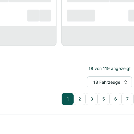
18
von
119
angezeigt
18 Fahrzeuge
1
2
3
5
6
7