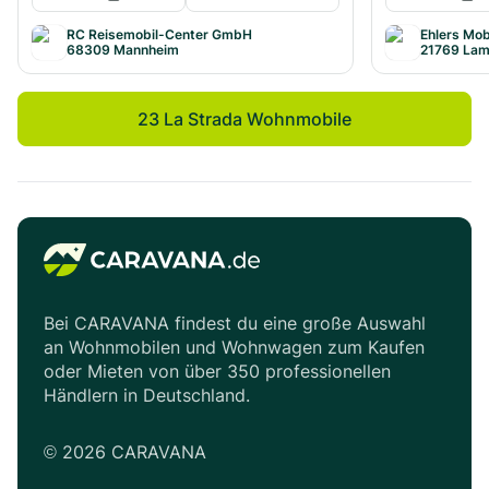
RC Reisemobil-Center GmbH
Ehlers Mo
68309
Mannheim
21769
Lam
23 La Strada Wohnmobile
Bei CARAVANA findest du eine große Auswahl
an Wohnmobilen und Wohnwagen zum Kaufen
oder Mieten von über 350 professionellen
Händlern in Deutschland.
©
2026
CARAVANA