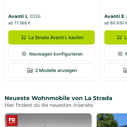
Avanti L
2026
Avanti E
ab
77.368
€
ab
80.930
La Strada Avanti L kaufen
L
Neuwagen konfigurieren
2 Modelle anzeigen
Neueste Wohnmobile von La Strada
Hier findest du die neuesten Inserate.