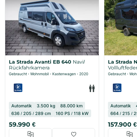
La Strada Avanti EB 640
Navi/
La Strada 
Rückfahrkamera
Vollluftfede
hinten/Sola
Gebraucht
Wohnmobil
Kastenwagen
2020
Gebraucht
Woh
•
•
•
•
Automatik
3.500
kg
88.000
km
Automatik
636
/
205
/
289
cm
160
PS /
118
kW
664
/
215
/
2
59.990
€
157.900
€